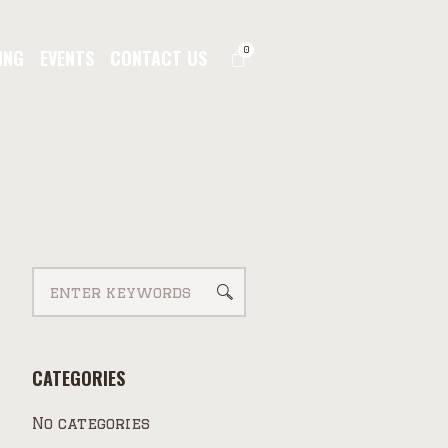
0
ING
EVENTS
CONTACT US
aff
CATEGORIES
No categories