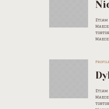
Ni
Etiam 
Maecen
tortor
Maece
Profil
Dy
Etiam 
Maecen
tortor