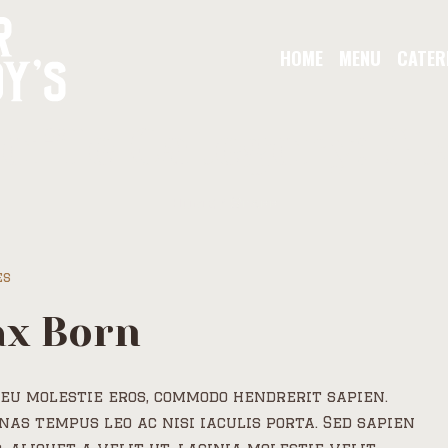
HOME
MENU
CATER
ofile Category:
St
Home
/
Staff
es
x Born
eu molestie eros, commodo hendrerit sapien.
as tempus leo ac nisi iaculis porta. Sed sapien