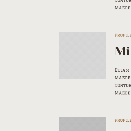
tortor
Maece
Profil
Mi
Etiam 
Maecen
tortor
Maece
Profil